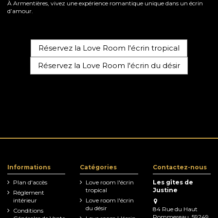
À Armentières, vivez une expérience romantique unique dans un écrin
d’amour.
Réservez la Love Room l'écrin tropical
Réservez la Love Room l'écrin du désir
Informations
Catégories
Contactez-nous
Plan d'accès
Love room l'écrin
Les gîtes de
tropical
Justine
Réglement
intérieur
Love room l'écrin
du désir
84 Rue du Haut
Conditions
Pommereau, 59249