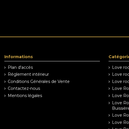
Informations
Catégori
Plan d'accès
Love roo
Réglement intérieur
Love roo
Conditions Générales de Vente
Love roo
Contactez-nous
Love Roo
Mentions légales
Love Roo
Love Roo
Buissièr
Love Roo
Love Roo