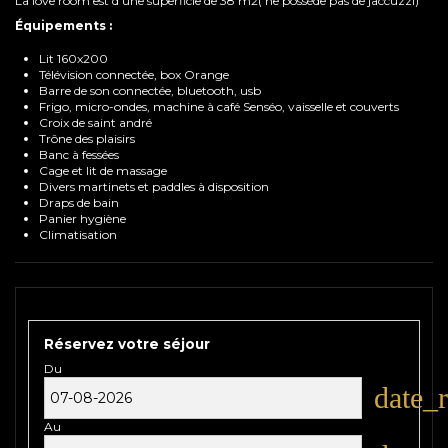
La love room est d'une superficie de 38 m2( ne possède pas de jaccuzzi)
Équipements :
Lit 160x200
Télévision connectée, box Orange
Barre de son connectée, bluetooth, usb
Frigo, micro-ondes, machine à café Senséo, vaisselle et couverts
Croix de saint andré
Trône des plaisirs
Banc à fessées
Cage et lit de massage
Divers martinets et paddles à disposition
Draps de bain
Panier hygiène
Climatisation
Réservez votre séjour
Du
date_
Au