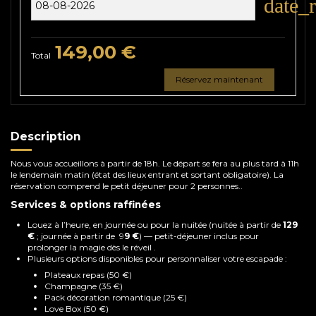
date_
149,00 €
Total
Réservez maintenant
Description
Nous vous accueillons à partir de 18h. Le départ se fera au plus tard à 11h
le lendemain matin (état des lieux entrant et sortant obligatoire). La
réservation comprend le petit déjeuner pour 2 personnes..
Services & options raffinées
Louez à l’heure, en journée ou pour la nuitée (nuitée à partir de
129
€
; journée à partir de 9
9 €
) — petit-déjeuner inclus pour
prolonger la magie dès le réveil .
Plusieurs options disponibles pour personnaliser votre escapade :
Plateaux repas (50 €)
Champagne (35 €)
Pack décoration romantique (25 €)
Love Box (50 €)