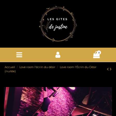
0
Accueil
Love room l'écrin du désir
Love room l'Écrin du Désir
(nuitée)